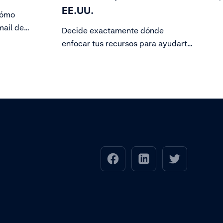
EE.UU.
cómo
mail de
Decide exactamente dónde
ripciones
enfocar tus recursos para ayudarte
s deseas
a dar forma, crecer y hacer
realidad tus objetivos para 2022 y
más allá.