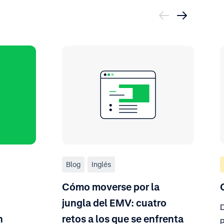
Blog
Inglés
Cómo moverse por la
jungla del EMV: cuatro
D
n
retos a los que se enfrenta
p