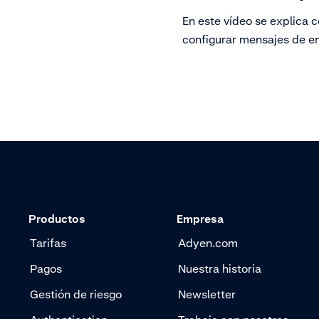
de Adyen.
En este vídeo se explica 
configurar mensajes de e
Adyen. Gestiona tus susc
y selecciona qué mensaje
recibir.
Productos
Empresa
Tarifas
Adyen.com
Pagos
Nuestra historia
Gestión de riesgo
Newsletter