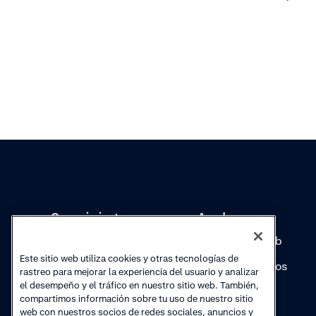
cuenta 
Conocimientos
Academy
Colecciones
Seminarios web
Este sitio web utiliza cookies y otras tecnologías de
Actualizaciones de
Vídeos prácticos
rastreo para mejorar la experiencia del usuario y analizar
productos
el desempeño y el tráfico en nuestro sitio web. También,
compartimos información sobre tu uso de nuestro sitio
web con nuestros socios de redes sociales, anuncios y