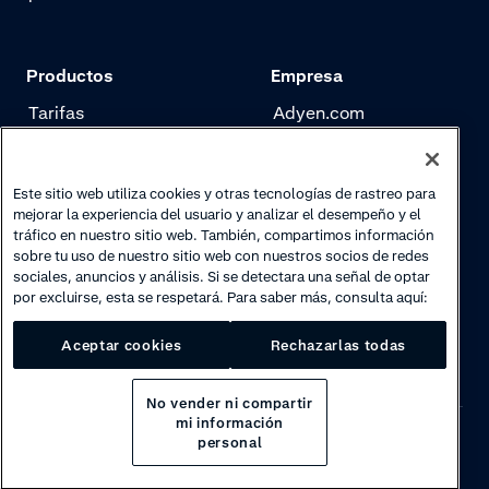
Productos
Empresa
Tarifas
Adyen.com
Pagos
Nuestra historia
Gestión de riesgo
Newsletter
Este sitio web utiliza cookies y otras tecnologías de rastreo para
mejorar la experiencia del usuario y analizar el desempeño y el
Authentication
Trabaja con nosotros
tráfico en nuestro sitio web. También, compartimos información
sobre tu uso de nuestro sitio web con nuestros socios de redes
sociales, anuncios y análisis. Si se detectara una señal de optar
por excluirse, esta se respetará. Para saber más, consulta aquí:
Aceptar cookies
Rechazarlas todas
No vender ni compartir
mi información
personal
Privacy
·
Cookies
·
Disclaimer
·
© 2026 Adyen