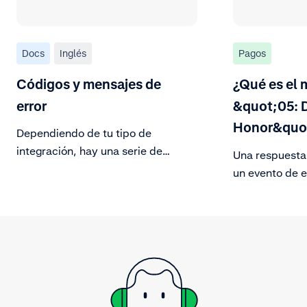
Docs
Inglés
Pagos
Códigos y mensajes de
¿Qué es el 
error
&quot;05: 
Honor&quo
Dependiendo de tu tipo de
integración, hay una serie de
Una respuesta
códigos de error que puedes
un evento de e
recibir, descúbrelos a continuación.
por el banco d