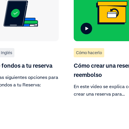
Inglés
Cómo hacerlo
fondos a tu reserva
Cómo crear una rese
reembolso
as siguientes opciones para
ondos a tu Reserva:
En este vídeo se explica 
crear una reserva para
devoluciones. Así evitarás
problemas en los proceso
devoluciones, los charge
otros gastos. Sigue los pa