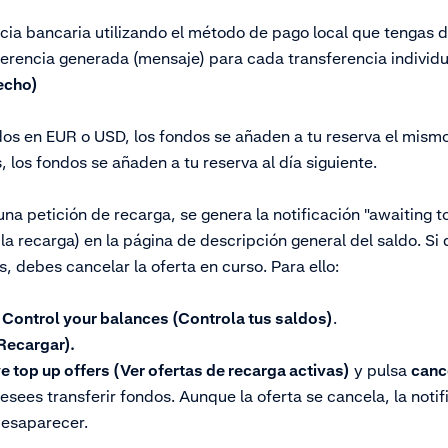
ncia bancaria utilizando el método de pago local que tengas d
eferencia generada (mensaje) para cada transferencia individu
echo)
dos en EUR o USD, los fondos se añaden a tu reserva el mismo
los fondos se añaden a tu reserva al día siguiente.
na petición de recarga, se genera la notificación "awaiting
la recarga) en la página de descripción general del saldo. Si
s, debes cancelar la oferta en curso. Para ello:
a
C
ontrol your balances (Controla tus saldos)
.
Recargar).
e top up offers (Ver ofertas de recarga activas)
y pulsa
canc
esees transferir fondos. Aunque la oferta se cancela, la notif
desaparecer.