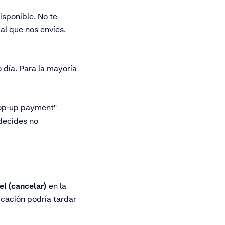
isponible. No te
al que nos envíes.
 día. Para la mayoría
 top-up payment"
 decides no
el (cancelar)
en la
icación podría tardar