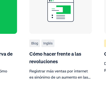
Blog
Inglés
rva de
Cómo hacer frente a las
revoluciones
D
p
cómo
Registrar más ventas por internet
es sinónimo de un aumento en las
devoluciones. A continuación
s de las
explicamos cómo hacerles frente.
backs y
sos para