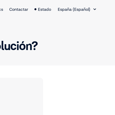
Cambio de idioma
cs
Contactar
Estado
España (Español)
lución?