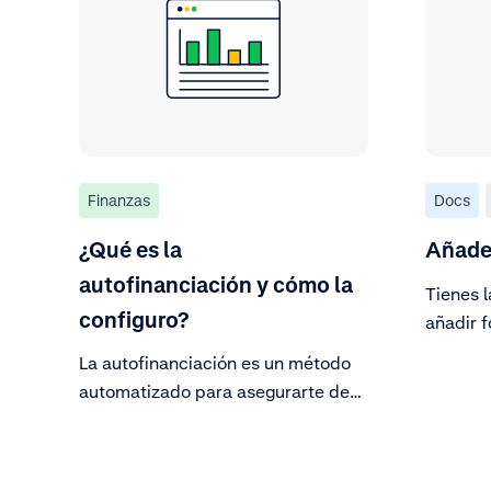
Finanzas
Docs
¿Qué es la
Añade 
autofinanciación y cómo la
Tienes l
configuro?
añadir f
La autofinanciación es un método
automatizado para asegurarte de
que tienes fondos suficientes en tu
Reserva de devoluciones para
devoluciones, chargebacks y otros