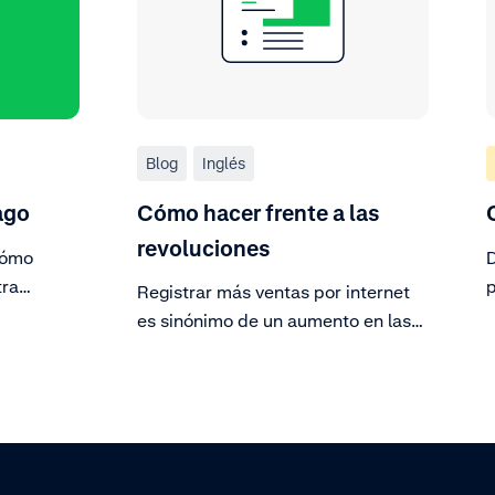
Blog
Inglés
ago
Cómo hacer frente a las
revoluciones
cómo
D
tra
p
Registrar más ventas por internet
 Area el
es sinónimo de un aumento en las
 y sigue
devoluciones. A continuación
explicamos cómo hacerles frente.