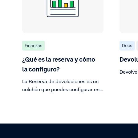
Finanzas
Docs
¿Qué es la reserva y cómo
Devol
la configuro?
Devolve
La Reserva de devoluciones es un
colchón que puedes configurar en
tu cuenta de merchant para
asegurarte de que tienes fondos
suficientes para devoluciones,
chargebacks y otros gastos
operativos.