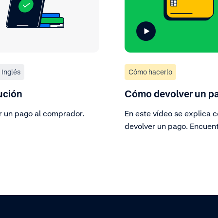
Inglés
Cómo hacerlo
ución
Cómo devolver un p
r un pago al comprador.
En este vídeo se explica 
devolver un pago. Encuen
fácilmente en la Customer
pago que deseas devolver
estos pasos.