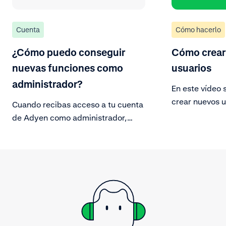
Cuenta
Cómo hacerlo
¿Cómo puedo conseguir
Cómo crear
nuevas funciones como
usuarios
administrador?
En este vídeo 
crear nuevos 
Cuando recibas acceso a tu cuenta
fácilmente un 
de Adyen como administrador,
Customer Area
podrás solicitar nuevos roles
nombre de usua
poniéndote en contacto con
configura dife
nuestro Soporte.
accesos.