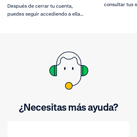
consultar tus 
Después de cerrar tu cuenta,
Accede a la p
puedes seguir accediendo a ella
tu cuenta y en
durante 6 meses. Mira aquí lo que
debes saber so
todavía puedes hacer durante este
también en el 
periodo.
¿Necesitas más ayuda?