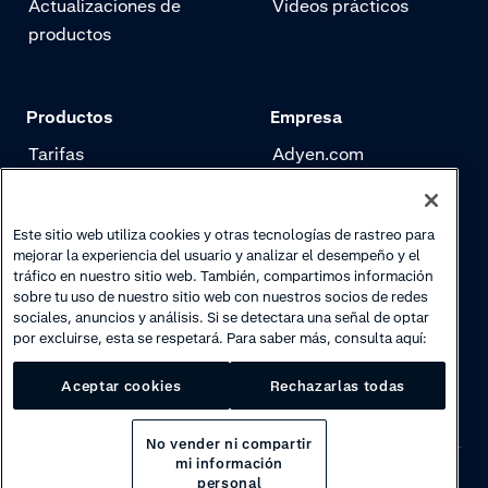
Actualizaciones de
Vídeos prácticos
productos
Productos
Empresa
Tarifas
Adyen.com
Pagos
Nuestra historia
Gestión de riesgo
Newsletter
Este sitio web utiliza cookies y otras tecnologías de rastreo para
mejorar la experiencia del usuario y analizar el desempeño y el
Autenticación
Trabaja con nosotros
tráfico en nuestro sitio web. También, compartimos información
sobre tu uso de nuestro sitio web con nuestros socios de redes
sociales, anuncios y análisis. Si se detectara una señal de optar
por excluirse, esta se respetará. Para saber más, consulta aquí:
Aceptar cookies
Rechazarlas todas
No vender ni compartir
mi información
personal