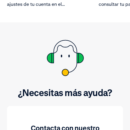
ajustes de tu cuenta en el
consultar tu p
Customer Area.
Consulta tu hi
una descripció
ventas, devolu
transacciones 
del importe d
fácilmente el 
¿Necesitas más ayuda?
Contacta con nuestro