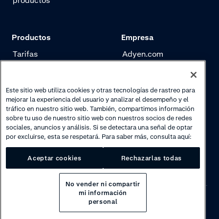
productos
Productos
Empresa
Tarifas
Adyen.com
Pagos
Nuestra historia
Gestión de riesgo
Newsletter
Este sitio web utiliza cookies y otras tecnologías de rastreo para
mejorar la experiencia del usuario y analizar el desempeño y el
Autenticación
Trabaja con nosotros
tráfico en nuestro sitio web. También, compartimos información
sobre tu uso de nuestro sitio web con nuestros socios de redes
sociales, anuncios y análisis. Si se detectara una señal de optar
por excluirse, esta se respetará. Para saber más, consulta aquí:
Aceptar cookies
Rechazarlas todas
No vender ni compartir
mi información
personal
Privacy
·
Cookies
·
Disclaimer
·
© 2026 Adyen