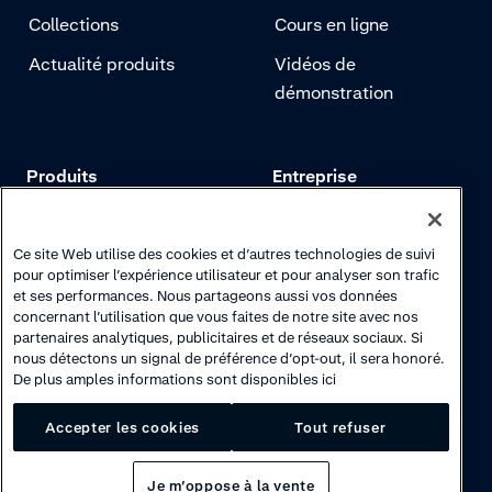
Collections
Cours en ligne
Actualité produits
Vidéos de
démonstration
Produits
Entreprise
Tarifs
Adyen.com
Paiements
Notre histoire
Ce site Web utilise des cookies et d’autres technologies de suivi
pour optimiser l’expérience utilisateur et pour analyser son trafic
Gestion des risques
Notre newsletter
et ses performances. Nous partageons aussi vos données
concernant l’utilisation que vous faites de notre site avec nos
Authentification
Espace carrières
partenaires analytiques, publicitaires et de réseaux sociaux. Si
nous détectons un signal de préférence d’opt-out, il sera honoré.
De plus amples informations sont disponibles ici
Accepter les cookies
Tout refuser
Je m’oppose à la vente