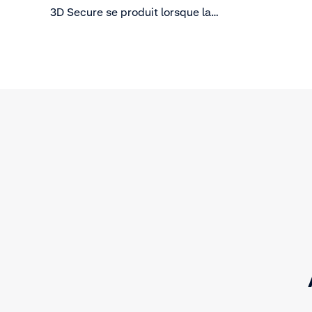
3D Secure se produit lorsque la
responsabilité des impayés pour
fraude (cartes volées ou falsifiées)
est transférée de vous à l'émetteur
de la carte.