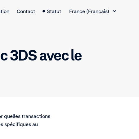
Changement de langue
tion
Contact
Statut
France (Français)
ic 3DS avec le
r quelles transactions
es spécifiques au