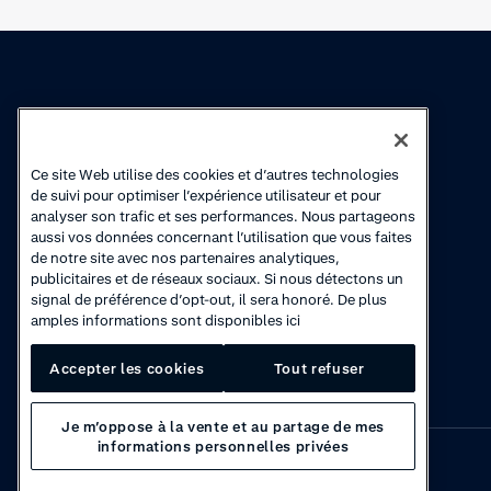
Connaissances
Academy
Ce site Web utilise des cookies et d’autres technologies
Collections
Cours en ligne
de suivi pour optimiser l’expérience utilisateur et pour
analyser son trafic et ses performances. Nous partageons
Actualité produits
Vidéos de
aussi vos données concernant l’utilisation que vous faites
démonstration
de notre site avec nos partenaires analytiques,
publicitaires et de réseaux sociaux. Si nous détectons un
signal de préférence d’opt-out, il sera honoré. De plus
amples informations sont disponibles ici
Accepter les cookies
Tout refuser
Je m’oppose à la vente et au partage de mes
informations personnelles privées
Privacy
·
Cookies
·
Disclaimer
·
© 2026 Adyen