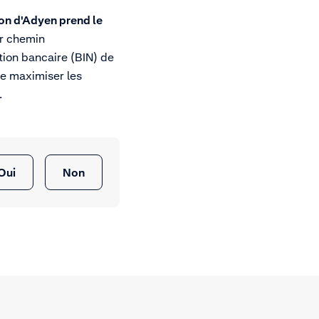
ion d'Adyen prend le
ur chemin
tion bancaire (BIN) de
de maximiser les
.
Oui
Non