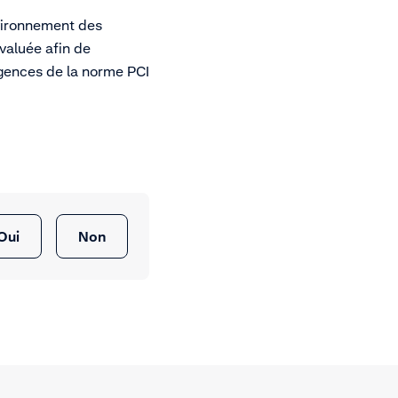
nvironnement des
évaluée afin de
gences de la norme PCI
Oui
Non