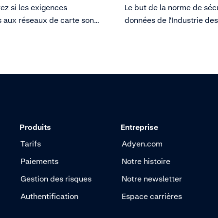
ez si les exigences
Le but de la norme de séc
s aux réseaux de carte sont
données de l'Industrie des
les à votre entreprise.
de paiement (PCI DSS) es
protéger les données des t
de carte contre les mena
croissantes à la sécurité 
données.
Produits
Entreprise
Tarifs
Adyen.com
Paiements
Notre histoire
Gestion des risques
Notre newsletter
Authentification
Espace carrières