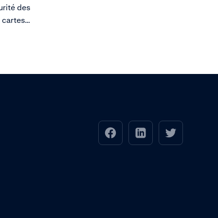
urité des
 cartes
t de
itulaires
ces
des