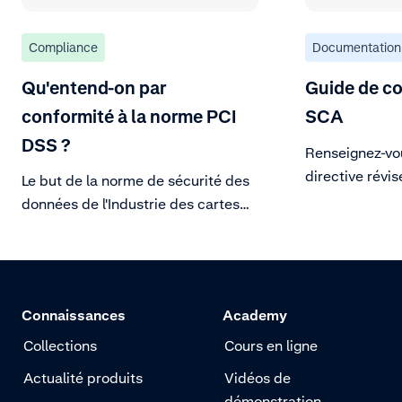
Compliance
Documentation
Qu'entend-on par
Guide de c
conformité à la norme PCI
SCA
DSS ?
Renseignez-vo
directive révis
Le but de la norme de sécurité des
paiement conc
données de l'Industrie des cartes
Customer Auth
de paiement (PCI DSS) est de
protéger les données des titulaires
de carte contre les menaces
croissantes à la sécurité des
Connaissances
Academy
données.
Collections
Cours en ligne
Actualité produits
Vidéos de
démonstration