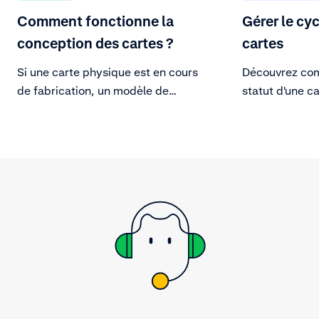
Comment fonctionne la
Gérer le cyc
conception des cartes ?
cartes
Si une carte physique est en cours
Découvrez com
de fabrication, un modèle de
statut d'une ca
conception de carte doit être
soumis. Ce modèle de conception
de carte comporte des éléments
spécifiques exigés par la banque
émettrice et le système de carte.