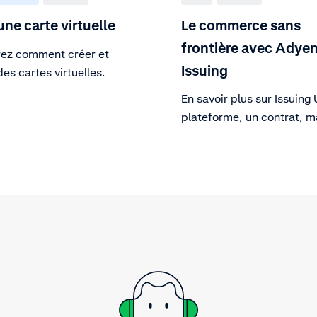
une carte virtuelle
Le commerce sans
frontière avec Adye
ez comment créer et
Issuing
des cartes virtuelles.
En savoir plus sur Issuing
plateforme, un contrat, m
important encore : une a
API first qui offre le cycle
complet.