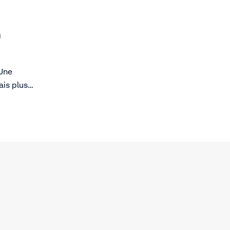
n
 Une
ais plus
pproche
 de vie