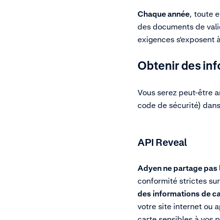
Chaque année
, toute 
des documents de valida
exigences s'exposent à
Obtenir des inf
Vous serez peut-être a
code de sécurité) dans
API Reveal
Adyen ne partage pas l
conformité strictes su
des informations de c
votre site internet ou
carte sensibles à vos p