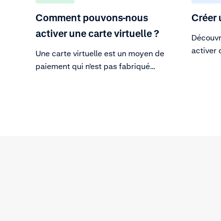
Comment pouvons-nous
Créer 
activer une carte virtuelle ?
Découvr
activer 
Une carte virtuelle est un moyen de
paiement qui n'est pas fabriqué
comme une carte en plastique avec
tous les composants physiques
habituels : une puce, une bande
magnétique, une interface sans
contact, etc.