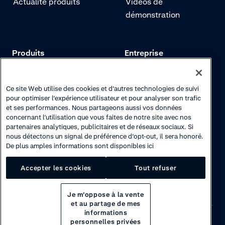
Actualité produits
Vidéos de
démonstration
Produits
Entreprise
Tarifs
Adyen.com
Paiements
Notre histoire
Ce site Web utilise des cookies et d’autres technologies de suivi
pour optimiser l’expérience utilisateur et pour analyser son trafic
Gestion des risques
Notre newsletter
et ses performances. Nous partageons aussi vos données
concernant l’utilisation que vous faites de notre site avec nos
Authentification
Espace carrières
partenaires analytiques, publicitaires et de réseaux sociaux. Si
nous détectons un signal de préférence d’opt-out, il sera honoré.
De plus amples informations sont disponibles ici
Accepter les cookies
Tout refuser
Je m’oppose à la vente
et au partage de mes
informations
personnelles privées
Privacy
·
Cookies
·
Disclaimer
·
© 2026 Adyen