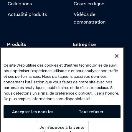
Collections
Cours en ligne
Actualité produits
Vidéos de
démonstration
Produits
Entreprise
Tarifs
Adyen.com
Paiements
Notre histoire
Ce site Web utilise des cookies et d’autres technologies de suivi
pour optimiser l’expérience utilisateur et pour analyser son trafic
Gestion des risques
Notre newsletter
et ses performances. Nous partageons aussi vos données
concernant l’utilisation que vous faites de notre site avec nos
Authentification
Espace carrières
partenaires analytiques, publicitaires et de réseaux sociaux. Si
nous détectons un signal de préférence d’opt-out, il sera honoré.
De plus amples informations sont disponibles ici
Accepter les cookies
Tout refuser
Je m’oppose à la vente