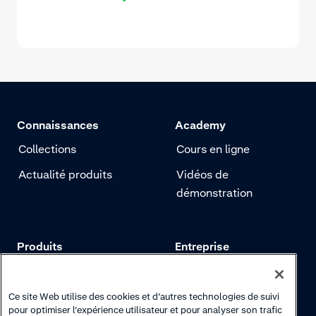
Connaissances
Academy
Collections
Cours en ligne
Actualité produits
Vidéos de
démonstration
Produits
Entreprise
Tarifs
Adyen.com
Paiements
Notre histoire
Ce site Web utilise des cookies et d’autres technologies de suivi
pour optimiser l’expérience utilisateur et pour analyser son trafic