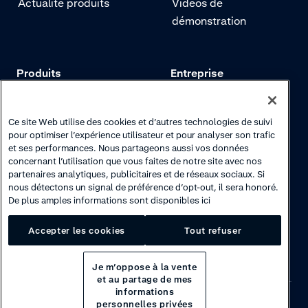
Actualité produits
Vidéos de
démonstration
Produits
Entreprise
Tarifs
Adyen.com
Paiements
Notre histoire
Ce site Web utilise des cookies et d’autres technologies de suivi
pour optimiser l’expérience utilisateur et pour analyser son trafic
Gestion des risques
Notre newsletter
et ses performances. Nous partageons aussi vos données
concernant l’utilisation que vous faites de notre site avec nos
Authentification
Espace carrières
partenaires analytiques, publicitaires et de réseaux sociaux. Si
nous détectons un signal de préférence d’opt-out, il sera honoré.
De plus amples informations sont disponibles ici
Accepter les cookies
Tout refuser
Je m’oppose à la vente
et au partage de mes
informations
personnelles privées
Privacy
·
Cookies
·
Disclaimer
·
© 2026 Adyen