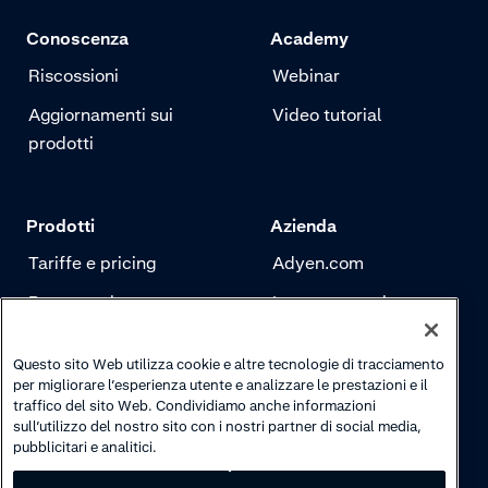
Conoscenza
Academy
Riscossioni
Webinar
Aggiornamenti sui
Video tutorial
prodotti
Prodotti
Azienda
Tariffe e pricing
Adyen.com
Pagamenti
La nostra storia
Risk management
Newsletter
Questo sito Web utilizza cookie e altre tecnologie di tracciamento
Autenticazione
Carriere
per migliorare l’esperienza utente e analizzare le prestazioni e il
traffico del sito Web. Condividiamo anche informazioni
sull’utilizzo del nostro sito con i nostri partner di social media,
pubblicitari e analitici.