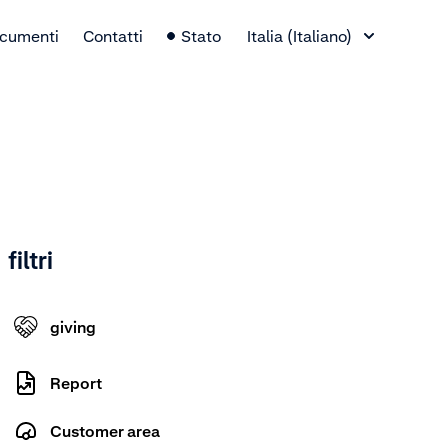
Selettore lingua
cumenti
Contatti
Stato
Italia (Italiano)
filtri
giving
Report
Customer area