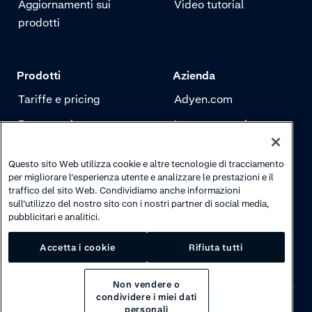
Aggiornamenti sui
Video tutorial
prodotti
Prodotti
Azienda
Tariffe e pricing
Adyen.com
Pagamenti
La nostra storia
Risk management
Newsletter
Questo sito Web utilizza cookie e altre tecnologie di tracciamento
Autenticazione
Carriere
per migliorare l’esperienza utente e analizzare le prestazioni e il
traffico del sito Web. Condividiamo anche informazioni
sull’utilizzo del nostro sito con i nostri partner di social media,
pubblicitari e analitici.
Accetta i cookie
Rifiuta tutti
Non vendere o
condividere i miei dati
personali