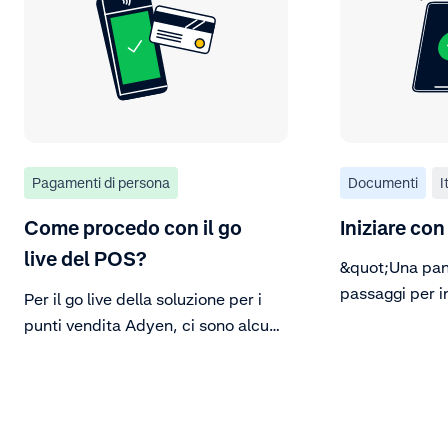
Pagamenti di persona
Documenti
I
Come procedo con il go
Iniziare co
live del POS?
&quot;Una pan
passaggi per i
Per il go live della soluzione per i
pagamenti con
punti vendita Adyen, ci sono alcuni
passaggi da eseguire.