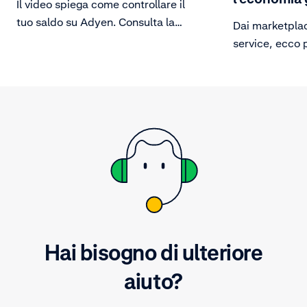
Il video spiega come controllare il
tuo saldo su Adyen. Consulta la
Dai marketplac
scheda finanziaria del tuo conto e
service, ecco 
scopri tutto quello che c'è da
delle piattafo
sapere sui tuoi saldi, anche a livello
rivoluzionando 
aziendale.
mondo acquist
Hai bisogno di ulteriore
aiuto?