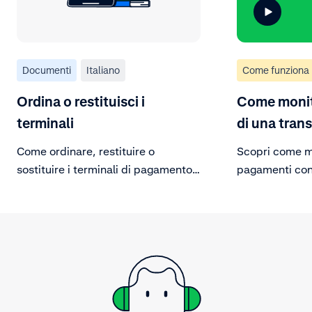
Documenti
Italiano
Come funziona
Ordina o restituisci i
Come monit
terminali
di una tran
Come ordinare, restituire o
Scopri come mo
sostituire i terminali di pagamento
pagamenti con
di Adyen.
Dopo aver effe
portale clienti
passaggi e visu
pagamento sel
transazione sp