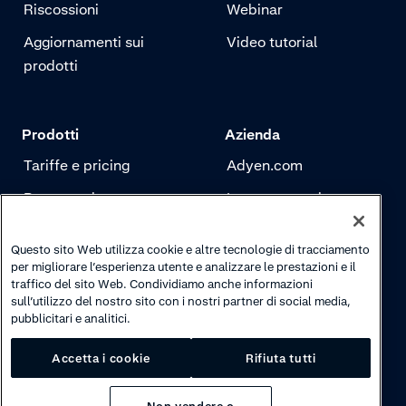
Riscossioni
Webinar
Aggiornamenti sui
Video tutorial
prodotti
Prodotti
Azienda
Tariffe e pricing
Adyen.com
Pagamenti
La nostra storia
Risk management
Newsletter
Questo sito Web utilizza cookie e altre tecnologie di tracciamento
Autenticazione
Carriere
per migliorare l’esperienza utente e analizzare le prestazioni e il
traffico del sito Web. Condividiamo anche informazioni
sull’utilizzo del nostro sito con i nostri partner di social media,
pubblicitari e analitici.
Accetta i cookie
Rifiuta tutti