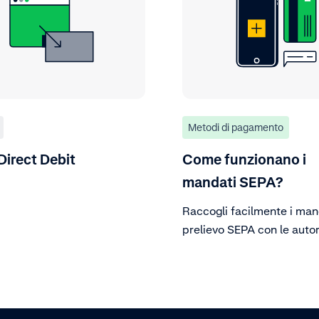
Metodi di pagamento
irect Debit
Come funzionano i
mandati SEPA?
Raccogli facilmente i man
prelievo SEPA con le autor
del cliente. Genera manda
addebitare i conti in modo
utilizzando l’IBAN, garan
flusso di pagamento regol