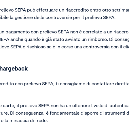
relievo SEPA può effettuare un riaccredito entro otto settiman
bile la gestione delle controversie per il prelievo SEPA.
 un pagamento con prelievo SEPA non è correlato a un riaccred
 SEPA anche quando è già stato avviato un rimborso. Di conseg
evo SEPA è rischioso se è in corso una controversia con il cl
chargeback
credito con prelievo SEPA, ti consigliamo di contattare dirett
le carte, il prelievo SEPA non ha un ulteriore livello di autent
ure. Di conseguenza, è fondamentale disporre di strumenti di
re la minaccia di frode.