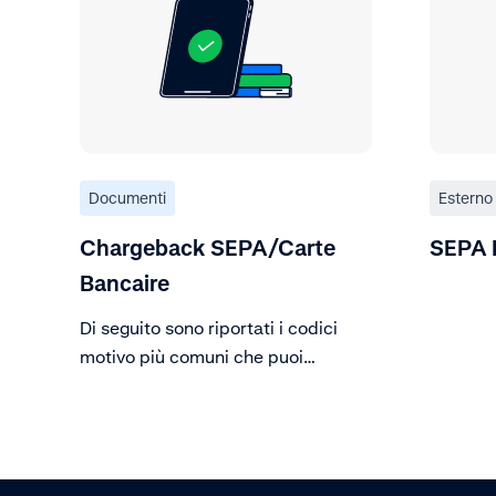
Documenti
Esterno
Chargeback SEPA/Carte
SEPA D
Bancaire
Di seguito sono riportati i codici
motivo più comuni che puoi
ricevere per i chargeback SEPA.
Esistono altri codici motivo, ma
sono raramente utilizzati.