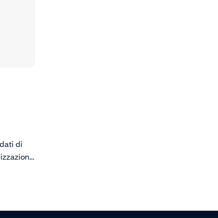
dati di
izzazioni
ti per
 sicuro
tendo un
are.