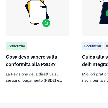
Conformità
Documenti
I
Cosa devo sapere sulla
Guida alla 
conformità alla PSD2?
dell'integr
La Revisione della direttiva sui
Migliori pratic
servizi di pagamento (PSD2) è
rischi per la s
l’ultima versione di una normativa
europea che richiede
l’autenticazione forte del cliente
(SCA) per rendere più sicuri i