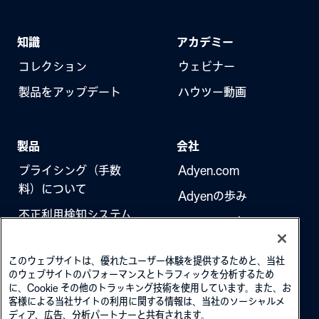
注意してください。
知識
アカデミー
コレクション
ウェビナー
製品をアップデート
ハウツー動画
製品
会社
プライシング（手数
Adyen.com
料）について
Adyenの歩み
不正利用検知システム
ニュースレター
3Dセキュア（本人認
採用情報
証）
このウェブサイトは、優れたユーザー体験を提供するためと、当社
のウェブサイトのパフォーマンスとトラフィックを分析するため
に、Cookie その他のトラッキング技術を使用しています。また、お
客様による当社サイトの利用に関する情報は、当社のソーシャルメ
ディア、広告、分析パートナーと共有されます。