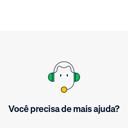
repasse do pagamento e 
vendas, reembolsos, cust
transações e ajustes que
resultaram no valor do re
pagamento. Baixe o relat
facilidade.
Você precisa de mais ajuda?