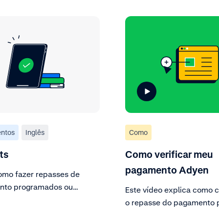
ntos
Inglês
Como
ts
Como verificar meu
pagamento Adyen
omo fazer repasses de
nto programados ou
Este vídeo explica como c
para titulares de contas.
o repasse do pagamento 
Adyen. Consulte o históri