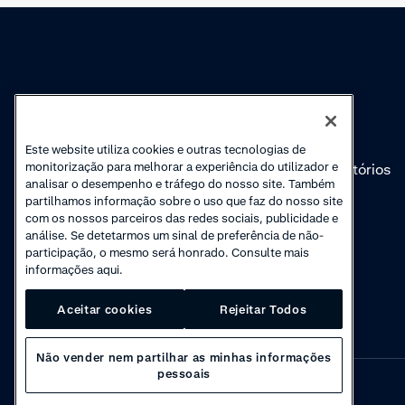
Conhecimento
Academy
Cobranças
Webinars
Este website utiliza cookies e outras tecnologias de
monitorização para melhorar a experiência do utilizador e
Atualizações de
Vídeos introdutórios
analisar o desempenho e tráfego do nosso site. Também
produto
'Como'
partilhamos informação sobre o uso que faz do nosso site
com os nossos parceiros das redes sociais, publicidade e
análise. Se detetarmos um sinal de preferência de não-
participação, o mesmo será honrado. Consulte mais
informações aqui.
Aceitar cookies
Rejeitar Todos
Não vender nem partilhar as minhas informações
pessoais
Privacy
·
Cookies
·
Disclaimer
·
© 2026 Adyen