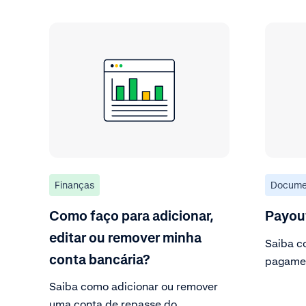
Finanças
Docume
Como faço para adicionar,
Payou
editar ou remover minha
Saiba c
conta bancária?
pagame
manuais 
Saiba como adicionar ou remover
uma conta de repasse do