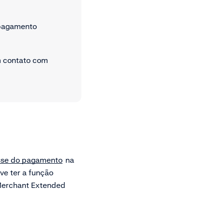
 pagamento
m contato com
asse do pagamento
na
ve ter a função
 Merchant Extended