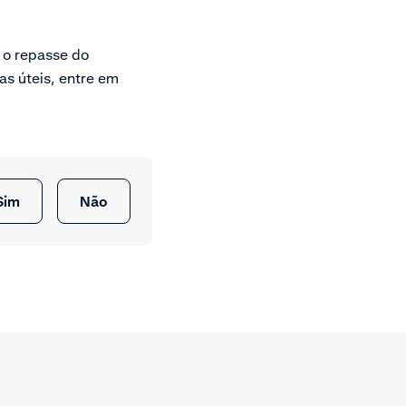
e o repasse do
as úteis, entre em
Sim
Não