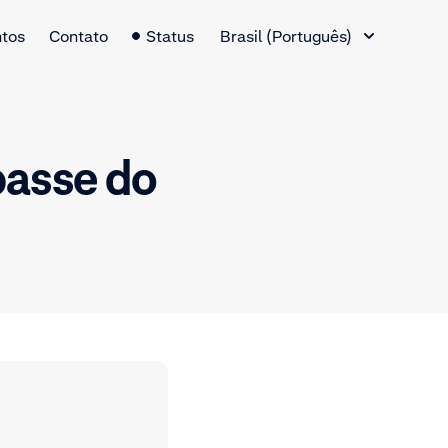
Alternador de idiomas
tos
Contato
Status
Brasil (Português)
passe do