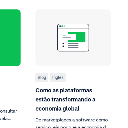
Blog
Inglês
Como as plataformas
estão transformando a
economia global
onsultar
pela
De marketplaces a software como
co do
serviço, eis por que a economia de