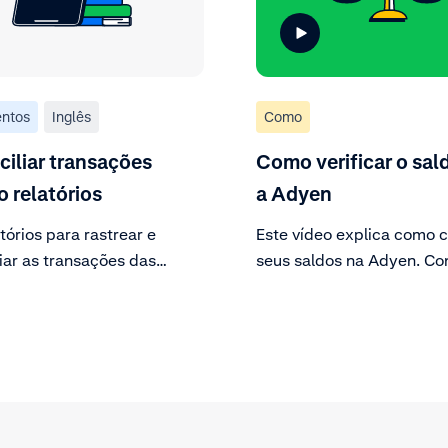
ntos
Inglês
Como
iliar transações
Como verificar o sa
 relatórios
a Adyen
tórios para rastrear e
Este vídeo explica como c
iar as transações das
seus saldos na Adyen. Co
em sua plataforma.
guia de finanças da sua c
saiba tudo o que for relev
sobre os saldos da empre