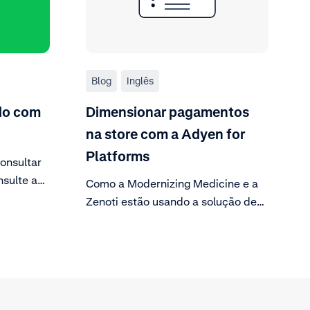
Blog
Inglês
ldo com
Dimensionar pagamentos
na store com a Adyen for
Platforms
onsultar
nsulte a
Como a Modernizing Medicine e a
onta e
Zenoti estão usando a solução de
ante
terminal de pagamento da Adyen
sa.
para expandir seus negócios.