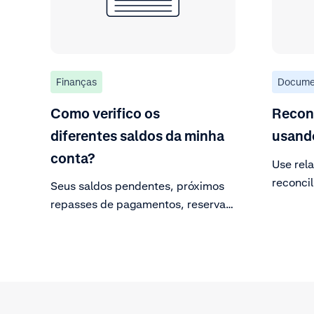
Finanças
Docume
Como verifico os
Reconc
diferentes saldos da minha
usando
conta?
Use rela
reconcil
Seus saldos pendentes, próximos
contas 
repasses de pagamentos, reservas
e saldos de depósitos podem ser
visualizados na Customer Area.