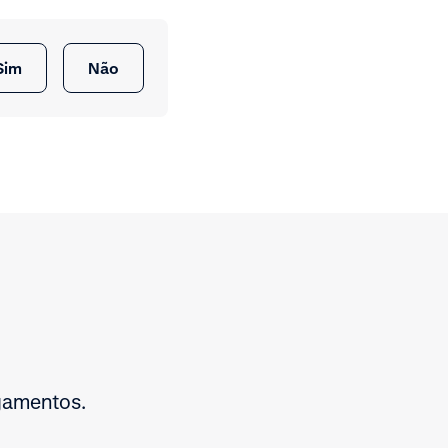
Sim
Não
agamentos.