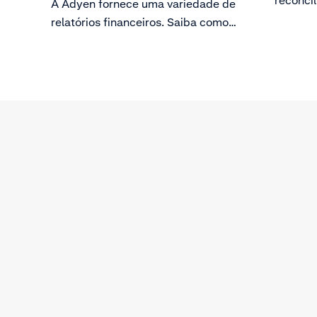
A Adyen fornece uma variedade de
contas 
relatórios financeiros. Saiba como
fazer o download desses relatórios.