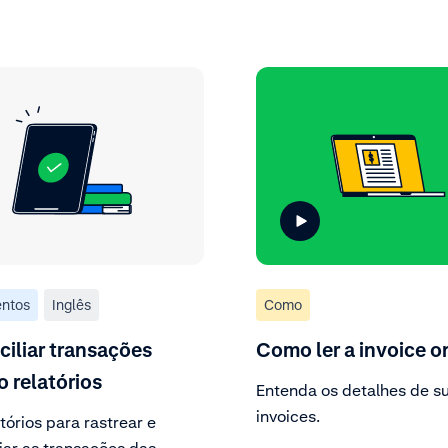
ntos
Inglês
Como
iliar transações
Como ler a invoice o
 relatórios
Entenda os detalhes de s
invoices.
tórios para rastrear e
iar as transações das