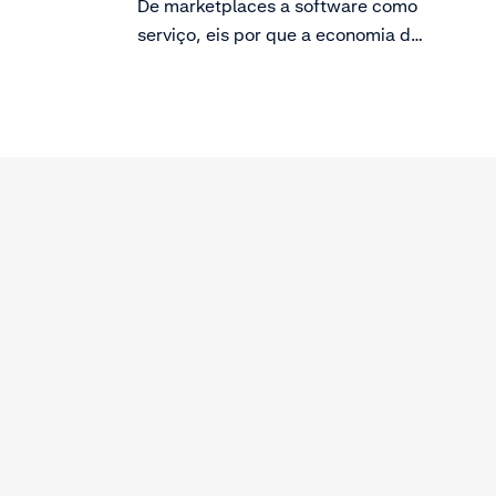
De marketplaces a software como
serviço, eis por que a economia de
plataforma está revolucionando a
forma como o mundo compra.