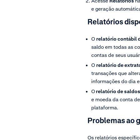
Acesse
Relatórios
n
e geração automátic
Relatórios disp
O
relatório contábil
saldo em todas as co
contas de seus usuár
O
relatório de extra
transações que alter
informações do dia e
O
relatório de saldo
e moeda da conta de s
plataforma.
Problemas ao g
Os relatórios específi