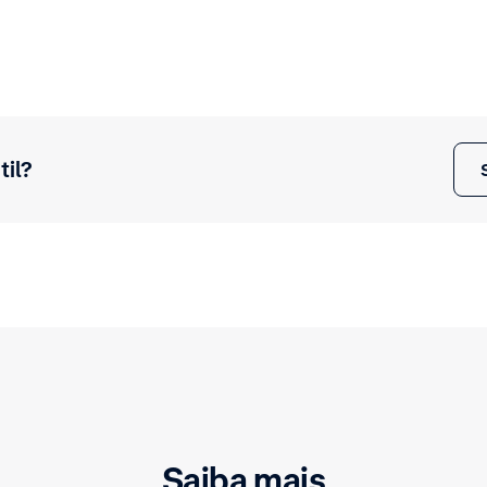
til?
Saiba mais