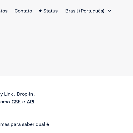
Alternador de idiomas
tos
Contato
Status
Brasil (Português)
y Link
,
Drop-in
,
 como
CSE
e
API
emas para saber qual é