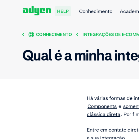
Conhecimento
Academ
HELP
CONHECIMENTO
INTEGRAÇÕES DE E-COM
Qual é a minha int
Há várias formas de i
Components
e
soment
clássica direta
. Por f
Entre em contato dire
a sua integração.