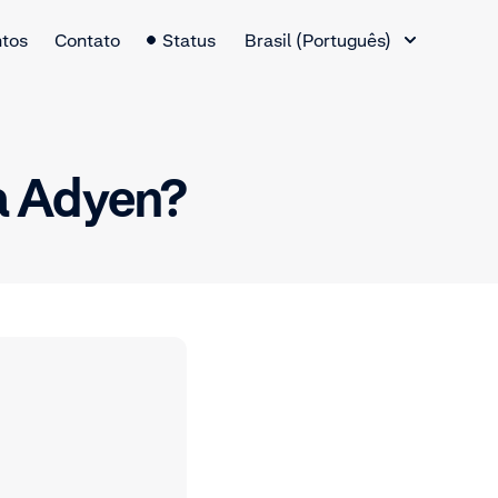
Alternador de idiomas
tos
Contato
Status
Brasil (Português)
a Adyen?