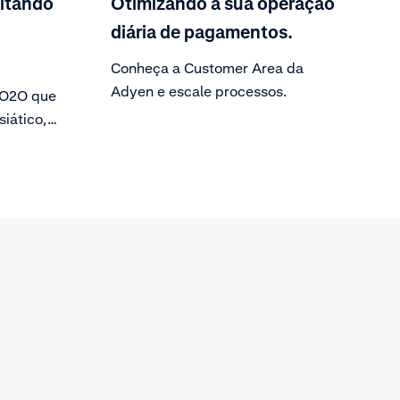
itando
Otimizando a sua operação
diária de pagamentos.
Conheça a Customer Area da
Adyen e escale processos.
 O2O que
iático,
na com a
000
eio de
ca Fave.