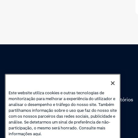
Conhecimento
Academy
Cobranças
Webinars
Este website utiliza cookies e outras tecnologias de
monitorização para melhorar a experiência do utilizador e
Atualizações de
Vídeos introdutórios
analisar o desempenho e tráfego do nosso site. Também
produto
'Como'
partilhamos informação sobre o uso que faz do nosso site
com os nossos parceiros das redes sociais, publicidade e
análise. Se detetarmos um sinal de preferência de não-
participação, o mesmo será honrado. Consulte mais
informações aqui.