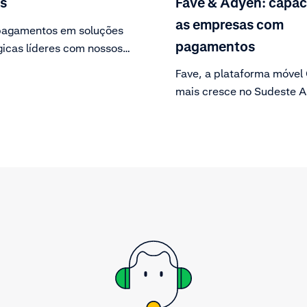
s
Fave & Adyen: capac
as empresas com
pagamentos em soluções
pagamentos
gicas líderes com nossos
Fave, a plataforma móvel
mais cresce no Sudeste As
compartilha como funcio
Adyen para capacitar 15.
empresas na região por m
todos os aspectos da mar