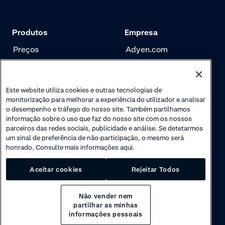
Produtos
Empresa
Preços
Adyen.com
Pagamentos
Nossa história
Gerenciamento de
Newsletter
Este website utiliza cookies e outras tecnologias de
risco
monitorização para melhorar a experiência do utilizador e analisar
Carreira
o desempenho e tráfego do nosso site. Também partilhamos
Autenticação
informação sobre o uso que faz do nosso site com os nossos
parceiros das redes sociais, publicidade e análise. Se detetarmos
um sinal de preferência de não-participação, o mesmo será
honrado. Consulte mais informações aqui.
Aceitar cookies
Rejeitar Todos
Não vender nem
partilhar as minhas
informações pessoais
Privacy
·
Cookies
·
Disclaimer
·
© 2026 Adyen