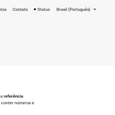
Alternador de idiomas
tos
Contato
Status
Brasil (Português)
ma
referência
conter números e