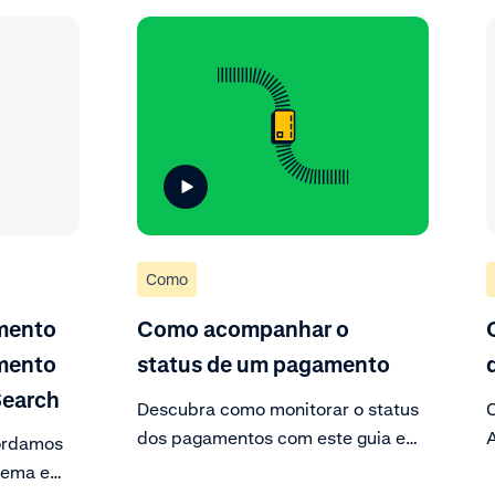
Como
amento
Como acompanhar o
mento
status de um pagamento
Search
Descubra como monitorar o status
dos pagamentos com este guia em
A
ordamos
vídeo. Após acessar o portal do
lema e
cliente, siga os passos e visualize