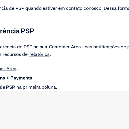
erência de PSP quando estiver em contato conosco. Dessa for
erência PSP
erência de PSP na sua
Customer Area
,
nas notificações de
s recursos de
relatórios
.
er Area
.
ons
>
Payments.
 de PSP
na primeira coluna.