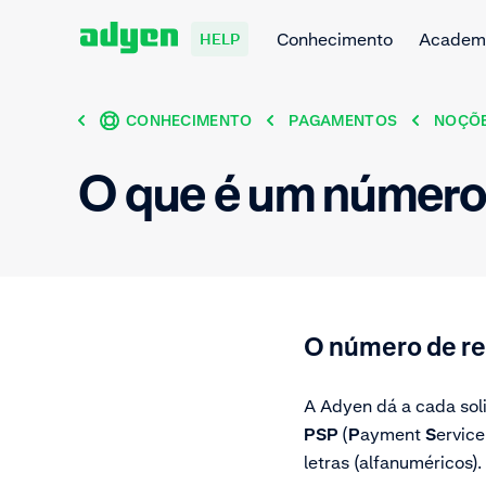
Conhecimento
Academ
HELP
CONHECIMENTO
PAGAMENTOS
NOÇÕE
O que é um número
O número de re
A Adyen dá a cada so
PSP
(
P
ayment
S
ervice
letras (alfanuméricos).