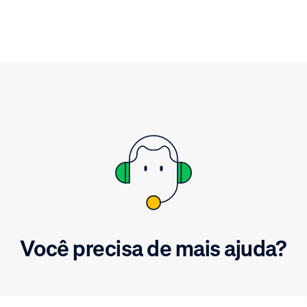
como evoluímos nosso
monitoramento para uma 
de aprendizado de máqui
escalável.
Você precisa de mais ajuda?