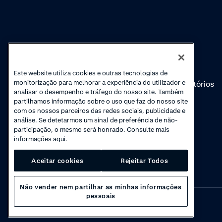
Conhecimento
Academy
Cobranças
Webinars
Este website utiliza cookies e outras tecnologias de
monitorização para melhorar a experiência do utilizador e
Atualizações de
Vídeos introdutórios
analisar o desempenho e tráfego do nosso site. Também
produto
'Como'
partilhamos informação sobre o uso que faz do nosso site
com os nossos parceiros das redes sociais, publicidade e
análise. Se detetarmos um sinal de preferência de não-
participação, o mesmo será honrado. Consulte mais
informações aqui.
Aceitar cookies
Rejeitar Todos
Não vender nem partilhar as minhas informações
pessoais
Privacy
·
Cookies
·
Disclaimer
·
© 2026 Adyen