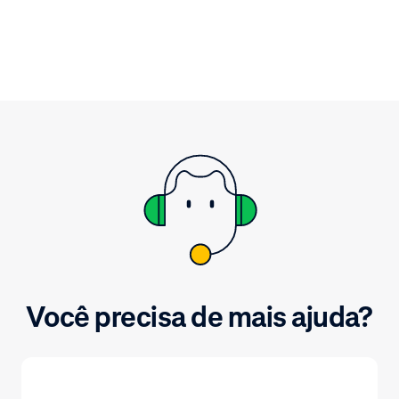
considerar a p
de documentos que aborda os
dados.
riscos, os objetivos de controle, os
processos, as políticas, as
atividades dos projetos e os
cenários culturais dentro da Adyen.
Você precisa de mais ajuda?