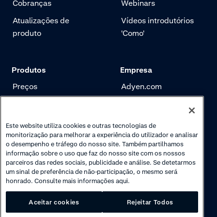
Cobranças
Webinars
Atualizações de
Vídeos introdutórios
produto
'Como'
Produtos
Empresa
Preços
Adyen.com
Pagamentos
Nossa história
Gerenciamento de
Newsletter
Este website utiliza cookies e outras tecnologias de
risco
monitorização para melhorar a experiência do utilizador e analisar
Carreira
o desempenho e tráfego do nosso site. Também partilhamos
Autenticação
informação sobre o uso que faz do nosso site com os nossos
parceiros das redes sociais, publicidade e análise. Se detetarmos
um sinal de preferência de não-participação, o mesmo será
honrado. Consulte mais informações aqui.
Aceitar cookies
Rejeitar Todos