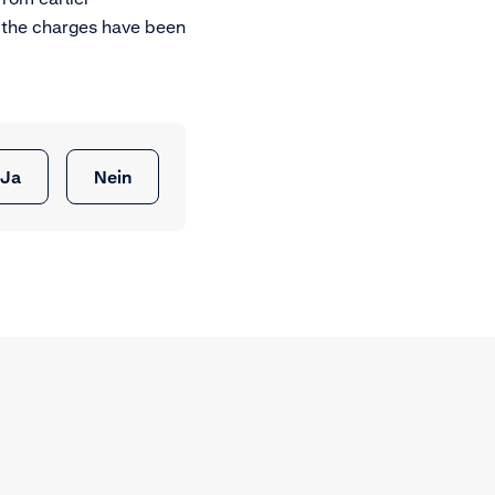
y the charges have been
Ja
Nein