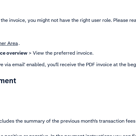
n the invoice, you might not have the right user role. Please r
er Area
.
ice overview
> View the preferred invoice.
ve via email’ enabled, you’ll receive the PDF invoice at the be
ement
cludes the summary of the previous month's transaction fee