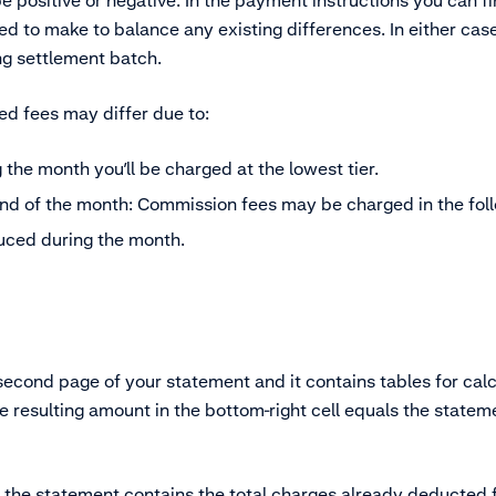
positive or negative. In the payment instructions you can fi
ed to make to balance any existing differences. In either cas
ing settlement batch.
ed fees may differ due to:
g the month you’ll be charged at the lowest tier.
end of the month: Commission fees may be charged in the fol
uced during the month.
 second page of your statement and it contains tables for cal
resulting amount in the bottom-right cell equals the stateme
the statement contains the total charges already deducted f