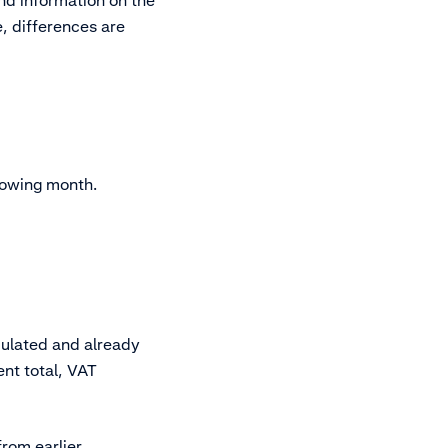
nd information on the
e, differences are
lowing month.
culated and already
nt total, VAT
rom earlier