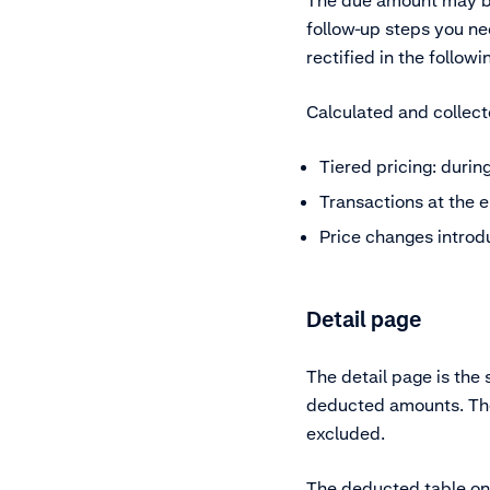
The due amount may be 
follow-up steps you ne
rectified in the follow
Calculated and collect
Tiered pricing: durin
Transactions at the 
Price changes introd
Detail page
The detail page is the
deducted amounts. The 
excluded.
The deducted table on 