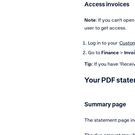
Access invoices
Note
: If you can’t ope
user to get access.
Log in to your
Custom
Go to
Finance
>
Invo
Tip
: If you have ‘Recei
Your PDF stat
Summary page
The statement page in