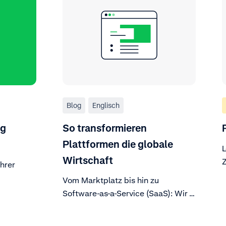
Blog
Englisch
ng
So transformieren
Plattformen die globale
L
Wirtschaft
Ihrer
E
Vom Marktplatz bis hin zu
Software-as-a-Service (SaaS): Wir
sagen Ihnen, warum die
Plattformwirtschaft die Art und