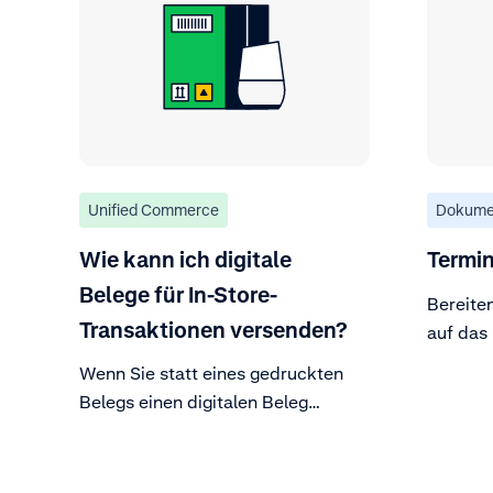
Unified Commerce
Dokume
Wie kann ich digitale
Termi
Belege für In-Store-
Bereiten
Transaktionen versenden?
auf das 
Wenn Sie statt eines gedruckten
Belegs einen digitalen Beleg
senden möchten, können Sie die
technischen Schritte in unserer
Adyen-Dokumentation befolgen.