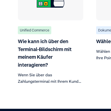
Unified Commerce
Dokume
Wie kann ich über den
Wählen
Terminal-Bildschirm mit
Wählen 
meinem Käufer
Ihre Poi
interagieren?
Wenn Sie über das
Zahlungsterminal mit Ihrem Kunden
interagieren möchten, können Sie
die maßgeschneiderte Interaktion
auf dem Terminal nutzen und
Eingabeanfragen sowie