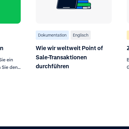
Dokumentation
Englisch
en
Wie wir weltweit Point of
Sale-Transaktionen
Sie ein
B
durchführen
 Sie den
G
omer Area
al zu.
*
E