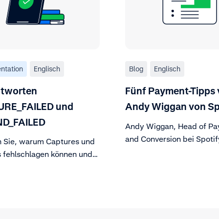
ntation
Englisch
Blog
Englisch
ntworten
Fünf Payment-Tipps
RE_FAILED und
Andy Wiggan von Sp
D_FAILED
Andy Wiggan, Head of P
and Conversion bei Spotif
n Sie, warum Captures und
Wachstum, Customer Exp
 fehlschlagen können und
und Zahlungsoptimierung.
 tun müssen, um solche
zu beheben.