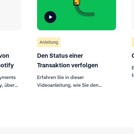
Anleitung
 von
Den Status einer
otify
Transaktion verfolgen
E
f
ayments
Erfahren Sie in dieser
I
y, über
Videoanleitung, wie Sie den
erience
Zahlungsstatus überwachen.
Befolgen Sie nach der Anmeldung
im Kundenportal die Schritte und
sehen Sie verschiedene
Zahlungsphasen, indem Sie eine
Transaktion auswählen.