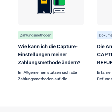
Zahlungsmethoden
Dokume
Wie kann ich die Capture-
Die A
Einstellungen meiner
CAPTU
Zahlungsmethode ändern?
REFUN
Im Allgemeinen stützen sich alle
Erfahre
Zahlungsmethoden auf die
Refunds
Erfassungseinstellungen, die Sie in
was Sie
den Einstellungen Ihres
Fehler 
Händlerkontos konfigurieren
können. Weitere Informationen
finden Sie hier.