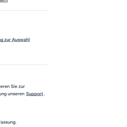
dern
ng zur Auswahl
eren Sie zur
rung unseren
Support
.
fassung
.