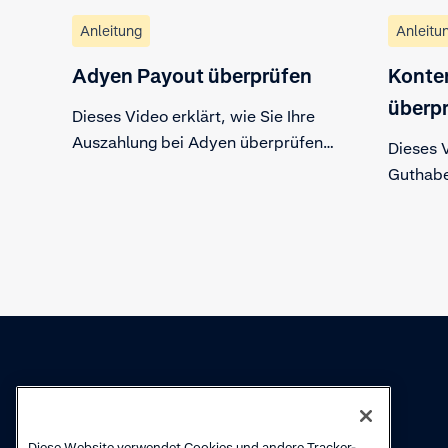
Anleitung
Anleitu
Adyen Payout überprüfen
Konte
überp
Dieses Video erklärt, wie Sie Ihre
Auszahlung bei Adyen überprüfen.
Dieses V
Sehen Sie sich den
Guthabe
Auszahlungsverlauf und die
Sehen Si
Verkäufe, Refunds,
„Finance
Transaktionskosten und
finden S
Anpassungen an, auf denen Ihr
Ihren G
Auszahlungsbetrag basiert. Der
Untern
Bericht kann heruntergeladen
werden.
Wissen
Academy
Diese Website verwendet Cookies und andere Tracker-