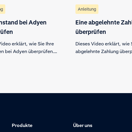
ng
Anleitung
nstand bei Adyen
Eine abgelehnte Zah
rüfen
überprüfen
ideo erklärt, wie Sie Ihre
Dieses Video erklärt, wie 
n bei Adyen überprüfen.
abgelehnte Zahlung überp
e sich die Registerkarte
Öffnen Sie Ihre Zahlungsa
“ in Ihrem Konto an, dort
der Customer Area, wähle
ie alle Informationen zu
abgelehnte Zahlung aus u
uthaben, auch auf
Sie sich die Details an.
ehmensebene.
Produkte
Über uns