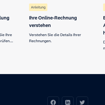
Anleitung
lung
Ihre Online-Rechnung
verstehen
Sie Ihre
Verstehen Sie die Details Ihrer
rüfen.
Rechnungen.
D
nsicht in
n Sie die
h
nd sehen
e
h