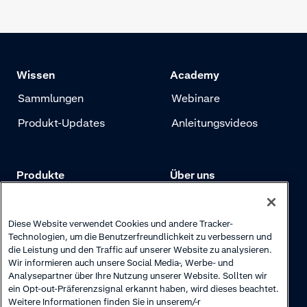
Wissen
Academy
Sammlungen
Webinare
Produkt-Updates
Anleitungsvideos
Produkte
Über uns
Preise
Adyen.com
Zahlungen
Unsere Geschichte
Diese Website verwendet Cookies und andere Tracker-
Technologien, um die Benutzerfreundlichkeit zu verbessern und
Risikomanagement
Newsletter
die Leistung und den Traffic auf unserer Website zu analysieren.
Wir informieren auch unsere Social Media-, Werbe- und
Authentifizierung
Karriere
Analysepartner über Ihre Nutzung unserer Website. Sollten wir
ein Opt-out-Präferenzsignal erkannt haben, wird dieses beachtet.
Weitere Informationen finden Sie in unserem/-r