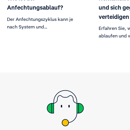
Anfechtungsablauf?
und sich ge
verteidigen
Der Anfechtungszyklus kann je
nach System und
Erfahren Sie,
Zahlungsmethode variieren, aber
ablaufen und 
die Parteien und der allgemeine
wehren können
Anfechtungsablauf bleiben für die
meisten gültig.