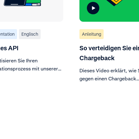
ntation
Englisch
Anleitung
es API
So verteidigen Sie ei
Chargeback
isieren Sie Ihren
tionsprozess mit unserer
Dieses Video erklärt, wie 
s API.
gegen einen Chargeback
verteidigen. Wenn Sie der
Behauptung eines Karten
nicht zustimmen und über
verfügen, können Sie sie 
Alternativ können Sie den
Chargeback auch akzepti