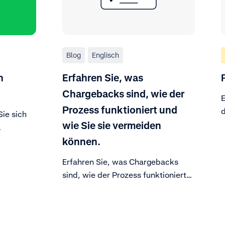
Blog
Englisch
n
Erfahren Sie, was
Chargebacks sind, wie der
E
Prozess funktioniert und
d
Sie sich
E
wie Sie sie vermeiden
B
können.
inhabers
Erfahren Sie, was Chargebacks
 Belege
sind, wie der Prozess funktioniert
anfechten.
und wie Sie sie vermeiden können.
eren.