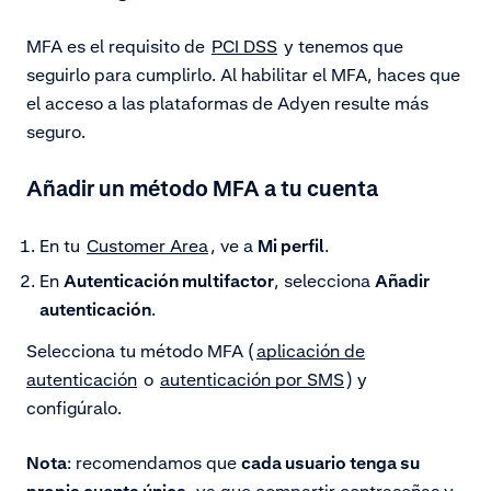
MFA es el requisito de
PCI DSS
y tenemos que
seguirlo para cumplirlo. Al habilitar el MFA, haces que
el acceso a las plataformas de Adyen resulte más
seguro.
Añadir un método MFA a tu cuenta
En tu
Customer Area
, ve a
Mi perfil
.
En
Autenticación multifactor
, selecciona
Añadir
autenticación
.
Selecciona tu método MFA (
aplicación de
autenticación
o
autenticación por SMS
) y
configúralo.
Nota
: recomendamos que
cada usuario tenga su
propia cuenta única
, ya que compartir contraseñas y