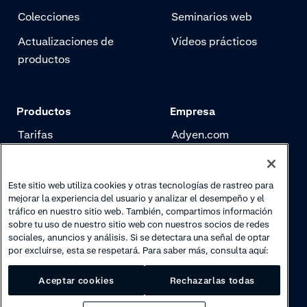
Colecciones
Seminarios web
Actualizaciones de
Vídeos prácticos
productos
Productos
Empresa
Tarifas
Adyen.com
Pagos
Nuestra historia
Gestión de riesgo
Newsletter
Este sitio web utiliza cookies y otras tecnologías de rastreo para
mejorar la experiencia del usuario y analizar el desempeño y el
Authentication
Trabaja con nosotros
tráfico en nuestro sitio web. También, compartimos información
sobre tu uso de nuestro sitio web con nuestros socios de redes
sociales, anuncios y análisis. Si se detectara una señal de optar
por excluirse, esta se respetará. Para saber más, consulta aquí:
Aceptar cookies
Rechazarlas todas