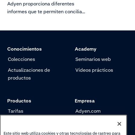
Adyen proporciona diferentes
informes que te permiten conciliar
tu factura, tu pago y te ayudan a
cerrar tu periodo fiscal.
Conocimientos
Academy
Colecciones
Seminarios web
Actualizaciones de
Vídeos prácticos
productos
Productos
Empresa
Tarifas
Adyen.com
Pagos
Nuestra historia
Gestión de riesgo
Newsletter
Este sitio web utiliza cookies y otras tecnologías de rastreo para