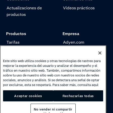
Actualizaciones de
Vídeos prácticos
productos
Productos
Empresa
Tarifas
Adyen.com
Pagos
Nuestra historia
Gestión de riesgo
Newsletter
Este sitio web utiliza cookies y otras tecnologías de rastreo para
mejorar la experiencia del usuario y analizar el desempeño y el
Authentication
Trabaja con nosotros
tráfico en nuestro sitio web. También, compartimos información
sobre tu uso de nuestro sitio web con nuestros socios de redes
sociales, anuncios y análisis. Si se detectara una señal de optar
por excluirse, esta se respetará. Para saber más, consulta aquí:
Aceptar cookies
Rechazarlas todas
No vender ni compartir