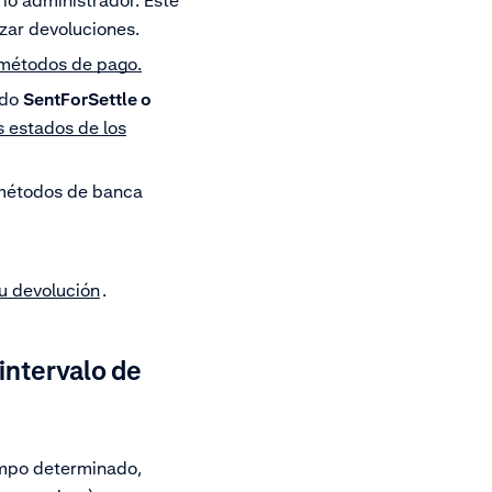
rio administrador. Este
izar devoluciones.
métodos de pago.
ado
SentForSettle o
s estados de los
 métodos de banca
tu devolución
.
intervalo de
iempo determinado,