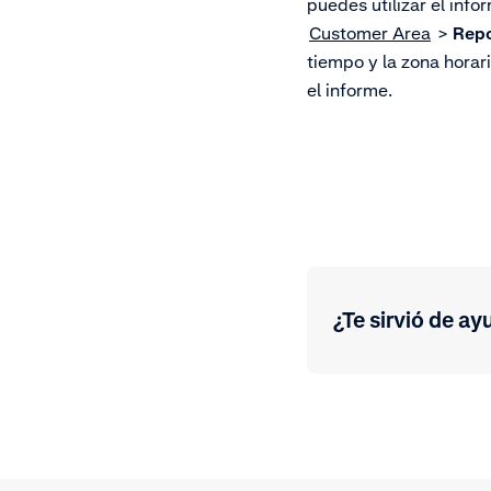
puedes utilizar el inf
Customer Area
>
Repo
tiempo y la zona horari
el informe.
¿Te sirvió de ay