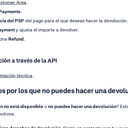
stomer Area
.
Payments
.
cia del PSP
del pago para el que deseas hacer la devolución.
payment
y
ajusta el importe a devolver.
iona
Refund
.
ión a través de la API
tación técnica
.
os por los que no puedes hacer una devol
n no está disponible
o
no puedes hacer una devolución
? Est
motivos.