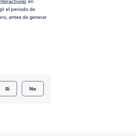
nteractivos)
en
ir el periodo de
ibro, antes de generar
Sí
No