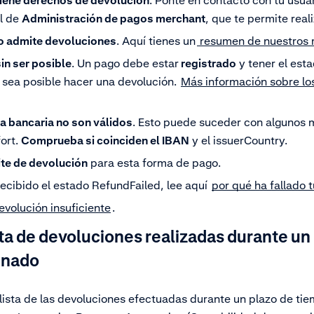
 tiene derechos de devolución
. Ponte en contacto con tu usua
ol de
Administración de pagos merchant
, que te permite real
o admite devoluciones
. Aquí tienes un
resumen de nuestros 
in ser posible
. Un pago debe estar
registrado
y tener el est
sea posible hacer una devolución.
Más información sobre lo
ta bancaria no son válidos
. Esto puede suceder con algunos
ort.
Comprueba si coinciden el IBAN
y el issuerCountry.
ite de devolución
para esta forma de pago.
recibido el estado RefundFailed, lee aquí
por qué ha fallado 
evolución insuficiente
.
ta de devoluciones realizadas durante un 
inado
lista de las devoluciones efectuadas durante un plazo de t