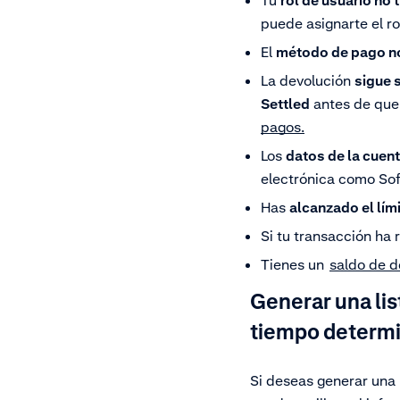
Tu
rol de usuario no
puede asignarte el r
El
método de pago n
La devolución
sigue s
Settled
antes de que 
pagos.
Los
datos de la cuen
electrónica como Sof
Has
alcanzado el lím
Si tu transacción ha 
Tienes un
saldo de d
Generar una lis
tiempo determ
Si deseas generar una 