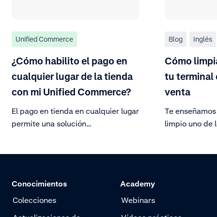
Unified Commerce
Blog
Inglés
¿Cómo habilito el pago en
Cómo limpia
cualquier lugar de la tienda
tu terminal
con mi Unified Commerce?
venta
El pago en tienda en cualquier lugar
Te enseñamos
permite una solución
limpio uno de 
completamente móvil para
tecnológicos 
merchants. Al tener checkouts
tu tienda
móviles en la tienda se elimina la
dependencia de las cajas fijas, se
Conocimientos
Academy
reducen las colas y se evita la
pérdida de ventas por las largas
Colecciones
Webinars
colas.