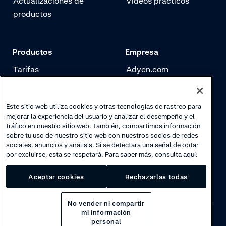
Actualizaciones de
Vídeos prácticos
productos
Productos
Empresa
Tarifas
Adyen.com
Pagos
Nuestra historia
Gestión de riesgo
Newsletter
Este sitio web utiliza cookies y otras tecnologías de rastreo para
mejorar la experiencia del usuario y analizar el desempeño y el
Autenticación
Trabaja con nosotros
tráfico en nuestro sitio web. También, compartimos información
sobre tu uso de nuestro sitio web con nuestros socios de redes
sociales, anuncios y análisis. Si se detectara una señal de optar
por excluirse, esta se respetará. Para saber más, consulta aquí:
Aceptar cookies
Rechazarlas todas
No vender ni compartir
mi información
personal
Privacy
·
Cookies
·
Disclaimer
·
© 2026 Adyen