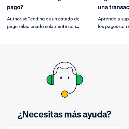
pago?
una transa
AuthorisePending es un estado de
Aprende a supe
pago relacionado solamente con
los pagos con e
las transacciones del punto de
sesión en el po
venta. Forma parte del flujo del
desplázate por
ciclo de vida del pago.
y selecciona u
concreta para 
del pago.
¿Necesitas más ayuda?