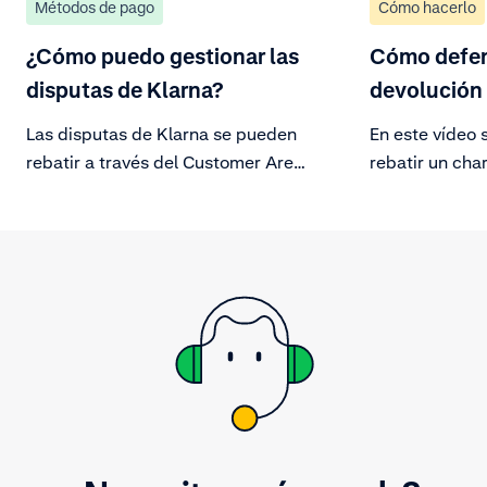
Métodos de pago
Cómo hacerlo
¿Cómo puedo gestionar las
Cómo defen
disputas de Klarna?
devolución
Las disputas de Klarna se pueden
En este vídeo 
rebatir a través del Customer Area
rebatir un cha
de la API de disputas.
de acuerdo co
un titular y d
documentación
puedes rebatir
puedes optar p
chargeback.